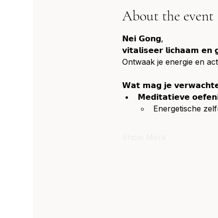
About the event
𝗡𝗲𝗶 𝗚𝗼𝗻𝗴,
𝘃𝗶𝘁𝗮𝗹𝗶𝘀𝗲𝗲𝗿 𝗹𝗶𝗰𝗵𝗮𝗮𝗺 𝗲𝗻 
Ontwaak je energie en acti
𝗪𝗮𝘁 𝗺𝗮𝗴 𝗷𝗲 𝘃𝗲𝗿𝘄𝗮𝗰𝗵𝘁
𝗠𝗲𝗱𝗶𝘁𝗮𝘁𝗶𝗲𝘃𝗲 𝗼𝗲𝗳𝗲𝗻
Energetische zel
Show More