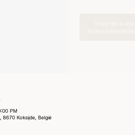
Registratie is afg
Andere evenementen
n
9:00 PM
, 8670 Koksijde, België