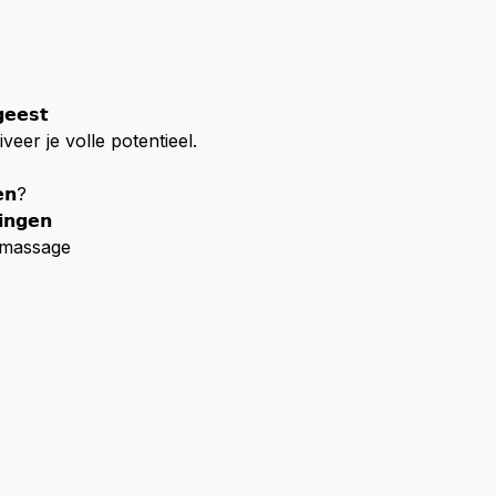
𝗴𝗲𝗲𝘀𝘁
veer je volle potentieel.
𝗲𝗻?
𝗶𝗻𝗴𝗲𝗻
fmassage