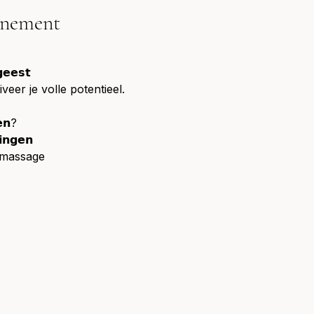
énement
𝗴𝗲𝗲𝘀𝘁
veer je volle potentieel.
𝗲𝗻?
𝗶𝗻𝗴𝗲𝗻
fmassage