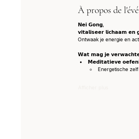
À propos de l'év
𝗡𝗲𝗶 𝗚𝗼𝗻𝗴,
𝘃𝗶𝘁𝗮𝗹𝗶𝘀𝗲𝗲𝗿 𝗹𝗶𝗰𝗵𝗮𝗮𝗺 𝗲𝗻 
Ontwaak je energie en acti
𝗪𝗮𝘁 𝗺𝗮𝗴 𝗷𝗲 𝘃𝗲𝗿𝘄𝗮𝗰𝗵𝘁
𝗠𝗲𝗱𝗶𝘁𝗮𝘁𝗶𝗲𝘃𝗲 𝗼𝗲𝗳𝗲𝗻
Energetische zel
Afficher plus