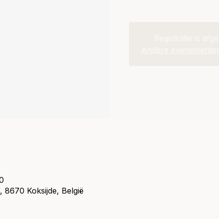
Registratie is afg
Andere evenementen
00
, 8670 Koksijde, België