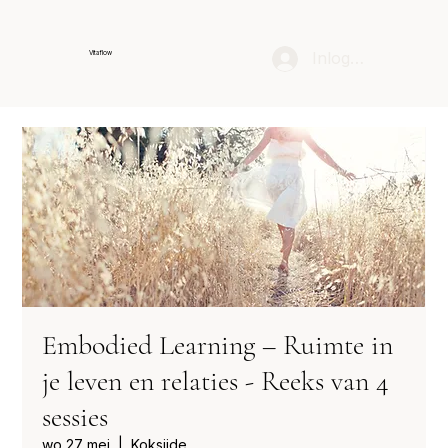
Inloggen
Vitaflow
Embodied Learning – Ruimte in
je leven en relaties - Reeks van 4
sessies
wo 27 mei
  |  
Koksijde