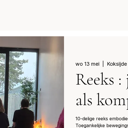
wo 13 mei
  |  
Koksijde
Reeks : 
als kom
10-delige reeks embodied
Toegankelijke bewegings