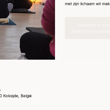
met zijn lichaam wil mak
Registratie is afg
Andere evenementen
0
 Koksijde, België