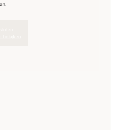
en.
esloten
 bekijken