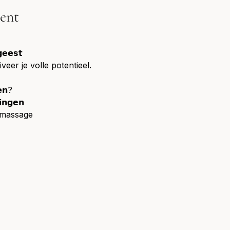
ent
𝗴𝗲𝗲𝘀𝘁
veer je volle potentieel.
𝗲𝗻?
𝗶𝗻𝗴𝗲𝗻
fmassage