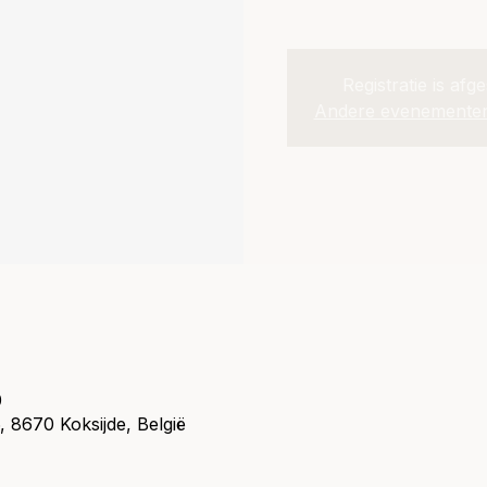
Registratie is afg
Andere evenementen
0
, 8670 Koksijde, België