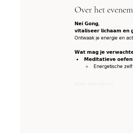
Over het evenem
𝗡𝗲𝗶 𝗚𝗼𝗻𝗴,
𝘃𝗶𝘁𝗮𝗹𝗶𝘀𝗲𝗲𝗿 𝗹𝗶𝗰𝗵𝗮𝗮𝗺 𝗲𝗻 
Ontwaak je energie en acti
𝗪𝗮𝘁 𝗺𝗮𝗴 𝗷𝗲 𝘃𝗲𝗿𝘄𝗮𝗰𝗵𝘁
𝗠𝗲𝗱𝗶𝘁𝗮𝘁𝗶𝗲𝘃𝗲 𝗼𝗲𝗳𝗲𝗻
Energetische zel
Meer weergeven