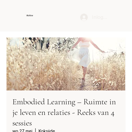
Inloggen
Vitaflow
Embodied Learning – Ruimte in
je leven en relaties - Reeks van 4
sessies
wo 27 mei
  |  
Koksijde