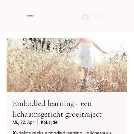
Anmelden
Vitaflow
Embodied learning - een
lichaamsgericht groeitraject
Mi., 22. Apr.
  |  
Koksijde
10-delige reeks embodied learning : je lichaam als