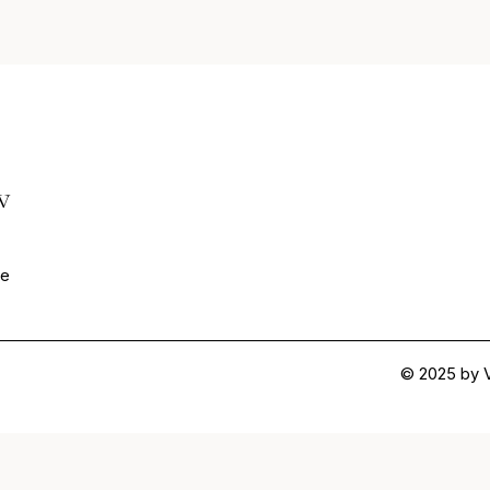
w
de
© 2025 by V