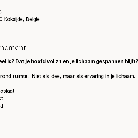
0
 Koksijde, België
énement
eel is? Dat je hoofd vol zit en je lichaam gespannen blijft
nd ruimte.  Niet als idee, maar als ervaring in je lichaam.
oslaat
kt
fd