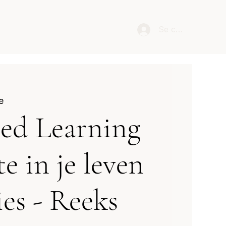
Se connecter
e
ed Learning
e in je leven
ies - Reeks