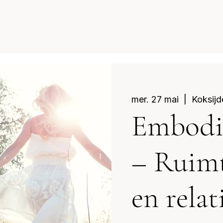
mer. 27 mai
  |  
Koksijd
Embodi
– Ruimt
en relat