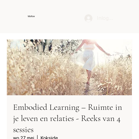
Inloggen
Vitaflow
Embodied Learning – Ruimte in
je leven en relaties - Reeks van 4
sessies
wo 27 mei
  |  
Koksijde