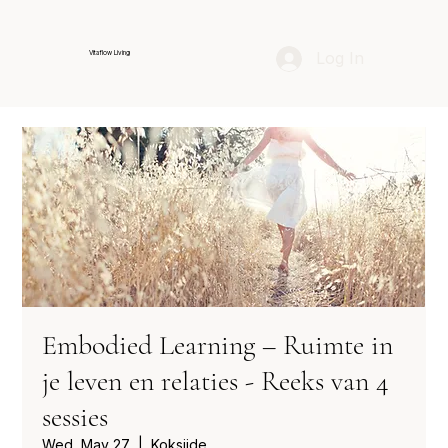
Log In
Vitaflow Living
Embodied Learning – Ruimte in
je leven en relaties - Reeks van 4
sessies
Wed, May 27
  |  
Koksijde