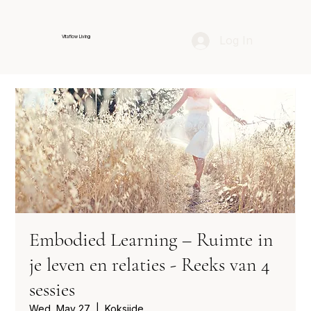
Log In
Vitaflow Living
Embodied Learning – Ruimte in
je leven en relaties - Reeks van 4
sessies
Wed, May 27
  |  
Koksijde