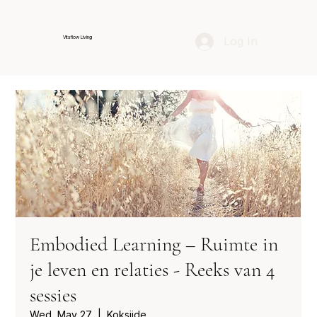
Log In
Vitaflow Living
Embodied Learning – Ruimte in
je leven en relaties - Reeks van 4
sessies
Wed, May 27
  |  
Koksijde